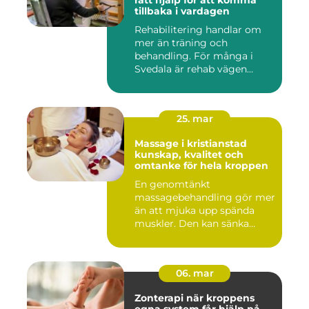
rätt hjälp för att komma
tillbaka i vardagen
Rehabilitering handlar om
mer än träning och
behandling. För många i
Svedala är rehab vägen
tillbaka...
25. mar
Massage i kristianstad
kunskap, kvalitet och
omtanke för hela kroppen
En genomtänkt
massagebehandling gör mer
än att mjuka upp spända
muskler. Den kan sänka
stressnivåer,...
06. mar
Zonterapi när kroppens