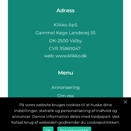
Adress
web:
www.klikko.dk
Menu
Annonsering
Om oss
Cookies
På vores website bruges cookies til at huske dine
indstillinger, statistik og personalisering af indhold og
Kontakta oss
annoncer. Denne information deles med tredjepart. Ved
Sitemap
fortsat brug af websiden godkender du cookiepolitikken.
Ok
Privatlivspolitik