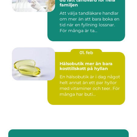
du rätt tandvård för hela
familjen
Att välja tandläkare handlar
om mer än att bara boka en
tid när en fyllning lossnar.
För många är ta...
01. feb
Hälsobutik mer än bara
kosttillskott på hyllan
En hälsobutik är i dag något
helt annat än ett par hyllor
med vitaminer och teer. För
många har buti...