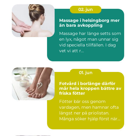
02. jun
Massage i helsingborg mer
än bara avkoppling
Massage har länge setts som
en lyx, något man unnar sig
vid speciella tillfällen. I dag
vet vi att r...
01. jun
Fotvård i borlänge därför
mår hela kroppen bättre av
friska fötter
Fötter bär oss genom
vardagen, men hamnar ofta
längst ner på priolistan.
Många söker hjälp först när...