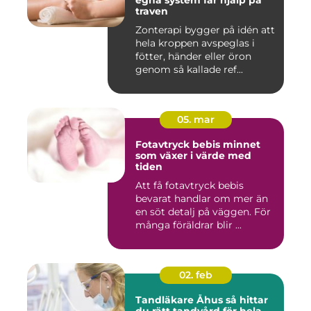
egna system får hjälp på
traven
Zonterapi bygger på idén att
hela kroppen avspeglas i
fötter, händer eller öron
genom så kallade ref...
05. mar
Fotavtryck bebis minnet
som växer i värde med
tiden
Att få fotavtryck bebis
bevarat handlar om mer än
en söt detalj på väggen. För
många föräldrar blir ...
02. feb
Tandläkare Åhus så hittar