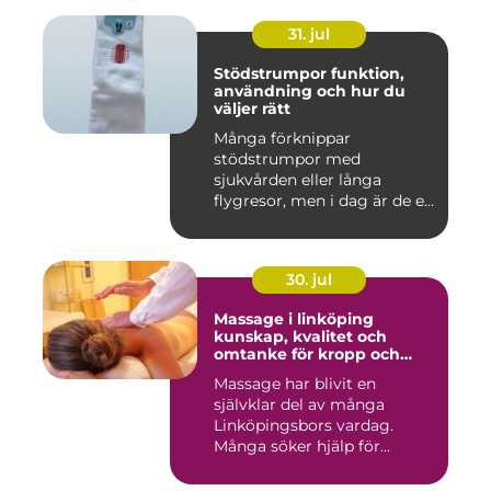
31. jul
Stödstrumpor funktion,
användning och hur du
väljer rätt
Många förknippar
stödstrumpor med
sjukvården eller långa
flygresor, men i dag är de ett
vardagligt h...
30. jul
Massage i linköping
kunskap, kvalitet och
omtanke för kropp och
sinne
Massage har blivit en
självklar del av många
Linköpingsbors vardag.
Många söker hjälp för
spända axl...