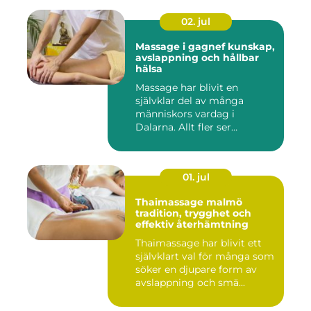
02. jul
Massage i gagnef kunskap,
avslappning och hållbar
hälsa
Massage har blivit en
självklar del av många
människors vardag i
Dalarna. Allt fler ser
massage som ...
01. jul
Thaimassage malmö
tradition, trygghet och
effektiv återhämtning
Thaimassage har blivit ett
självklart val för många som
söker en djupare form av
avslappning och smä...