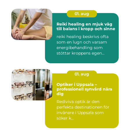
01. aug
Reiki healing en mjuk väg
till balans i kropp och sinne
reiki healing beskrivs ofta
som en lugn och varsam
energibehandling som
stöttar kroppens egen
förmåg...
01. aug
Optiker i Uppsala –
professionell synvård nära
dig
Rediviva optik är den
perfekta destinationen för
invånare i Uppsala som
söker k...