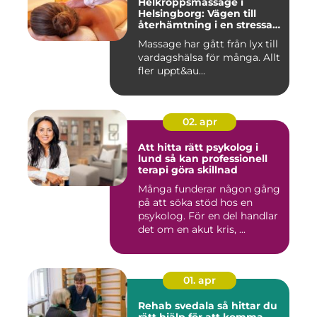
Helkroppsmassage i
Helsingborg: Vägen till
återhämtning i en stressad
vardag
Massage har gått från lyx till
vardagshälsa för många. Allt
fler uppt&au...
02. apr
Att hitta rätt psykolog i
lund så kan professionell
terapi göra skillnad
Många funderar någon gång
på att söka stöd hos en
psykolog. För en del handlar
det om en akut kris, ...
01. apr
Rehab svedala så hittar du