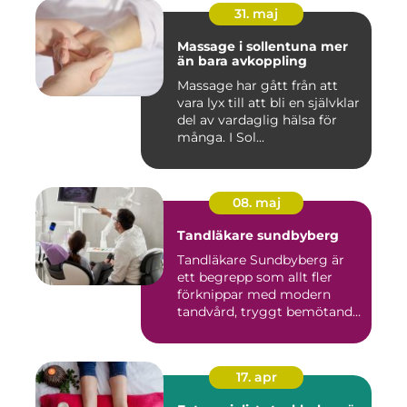
31. maj
Massage i sollentuna mer
än bara avkoppling
Massage har gått från att
vara lyx till att bli en självklar
del av vardaglig hälsa för
många. I Sol...
08. maj
Tandläkare sundbyberg
Tandläkare Sundbyberg är
ett begrepp som allt fler
förknippar med modern
tandvård, tryggt bemötande
...
17. apr