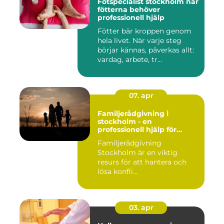
Fotspecialist stockholm när
fötterna behöver
professionell hjälp
Fötter bär kroppen genom
hela livet. När varje steg
börjar kännas, påverkas allt:
vardag, arbete, tr...
07. apr
Familjerådgivning i
stockholm - en
professionell hjälp för
harmoni inom familjen
Familjerådgivning
Stockholm är en viktig
resurs för att hantera och
lösa konfli...
03. apr