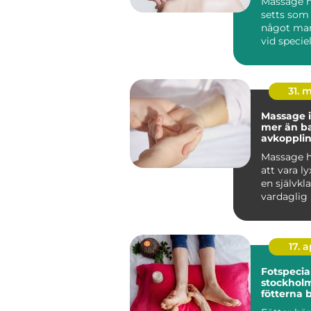
Massage h
setts som 
något man
vid speciell
I dag vet vi
31. 
Massage i
mer än b
avkoppli
Massage h
att vara lyx
en självkla
vardaglig 
många. I So
17. 
Fotspecial
stockholm n
fötterna 
profession