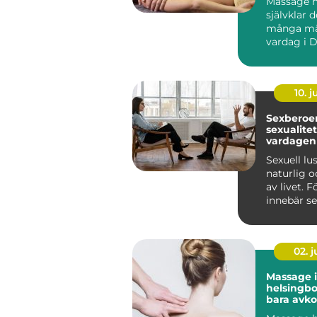
Massage ha
självklar d
många mä
vardag i D
fler ser 
...
10. 
Sexberoend
sexualite
vardagen
Sexuell lu
naturlig o
av livet. 
innebär se
närhet, glä
02. 
Massage i
helsingborg m
bara avko