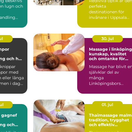
ing beskrivs
Rediviva optik är de
en lugn och
perfekta
destinationen för
andling
invånare i Uppsala
ar kroppens
som söker k...
åg...
ul
30. jul
mpor
Massage i linköping
kunskap, kvalitet
ng och hur
och omtanke för
rätt
kropp och sinne
knippar
Massage har blivit e
mpor med
självklar del av
 eller långa
många
 men i dag
Linköpingsbors
vardagligt
vardag. Många söker
hjälp för spända axl...
ul
01. jul
i gagnef
Thaimassage malm
tradition, trygghet
ing och
och effektiv
älsa
återhämtning