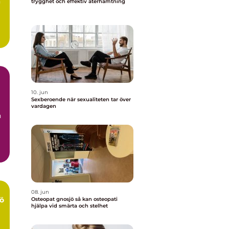
n
trygghet och effektiv återhämtning
10. jun
Sexberoende när sexualiteten tar över
vardagen
n
08. jun
ö
Osteopat gnosjö så kan osteopati
hjälpa vid smärta och stelhet