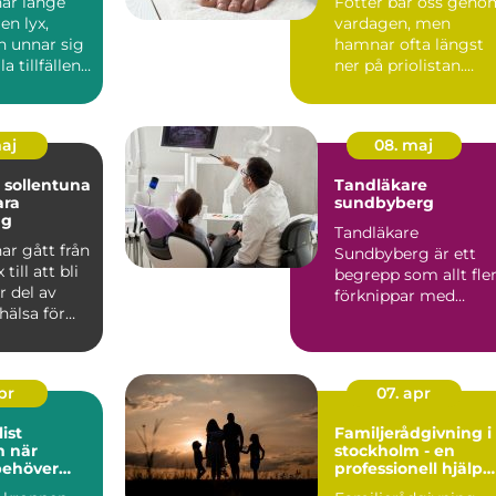
ar länge
Fötter bär oss geno
en lyx,
vardagen, men
 unnar sig
hamnar ofta längst
a tillfällen.
ner på priolistan.
 att r...
Många söker hjälp
först när...
maj
08. maj
 sollentuna
Tandläkare
ara
sundbyberg
ng
Tandläkare
ar gått från
Sundbyberg är ett
 till att bli
begrepp som allt fle
r del av
förknippar med
hälsa för
modern tandvård,
l...
tryggt bemötande ...
apr
07. apr
ist
Familjerådgivning i
är
stockholm - en
behöver
professionell hjälp
ell hjälp
för harmoni inom