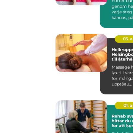
Fötter bä
genom hela
varje steg
kännas, på
vardag, arb
03. 
Helkropp
Helsingb
till återh
en stress
Massage h
lyx till va
för många.
uppt&au...
01. 
Rehab sved
hittar du 
för att 
tillbaka 