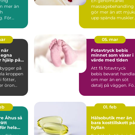
ring
En genomtänkt
hela kroppen
m mer än
massagebehandling
ch
gör mer än att mjuk
g. För
upp spända muskler.
vedala är
Den kan sänka
n tillbaka...
stressnivåer,...
mar
05. mar
r
Fotavtryck bebis
 egna
minnet som växer i
r hjälp på
värde med tiden
 bygger på
Att få fotavtryck
ela kroppen
bebis bevarat handla
 fötter,
om mer än en söt
er öron
detalj på väggen. Fö
allade ref...
många föräldrar blir .
feb
01. feb
e Åhus så
Hälsobutik mer än
rätt
bara kosttillskott på
för hela
hyllan