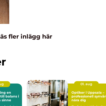
äs fler inlägg här
er
aug
01. aug
ng en
Optiker i Uppsala –
ill balans i
professionell synvå
 sinne
nära dig