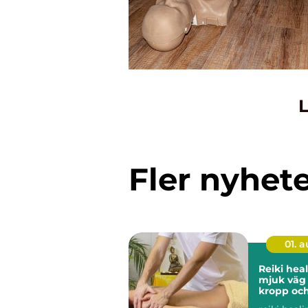
L
Fler nyhet
01. 
Reiki heali
mjuk väg t
kropp och