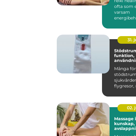
reiki heal
ofta som 
varsam
energibeh
som stött
egen förm
31. j
Stödstru
funktion,
användni
du väljer 
Många för
stödstru
sjukvården
flygresor,
är de ett 
h...
02. j
Massage 
kunskap,
avslappn
hållbar h