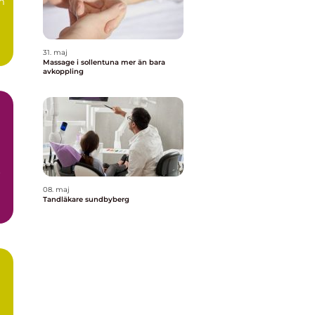
m
31. maj
Massage i sollentuna mer än bara
avkoppling
r
08. maj
Tandläkare sundbyberg