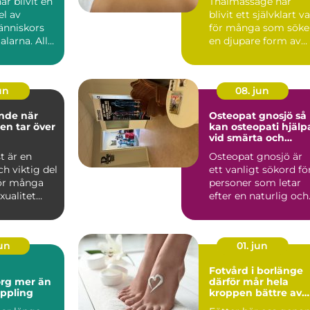
r blivit en
Thaimassage har
el av
blivit ett självklart va
nniskors
för många som söke
alarna. Allt
en djupare form av
massage som
avslappning och
smä...
jun
08. jun
e när
Osteopat gnosjö så
ten tar över
kan osteopati hjälp
vid smärta och
stelhet
st är en
Osteopat gnosjö är
ch viktig del
ett vanligt sökord fö
För många
personer som letar
xualitet
efter en naturlig och
dje, ny...
manuell behandlin...
jun
01. jun
Fotvård i borlänge
er än
därför mår hela
ppling
kroppen bättre av
friska fötter