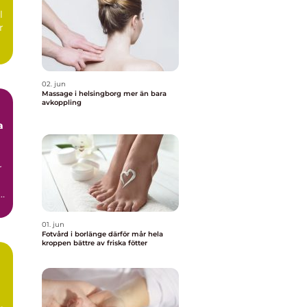
l
r
02. jun
Massage i helsingborg mer än bara
avkoppling
a
r
01. jun
Fotvård i borlänge därför mår hela
kroppen bättre av friska fötter