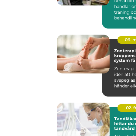
Rehabilite
handlar o
träning o
behandlin
många i S
rehab väge
06. 
Zonterapi nä
kroppens
system få
traven
Zonterapi
idén att h
avspeglas i
händer ell
genom så k
02. 
Tandläkar
hittar du 
tandvård 
familjen