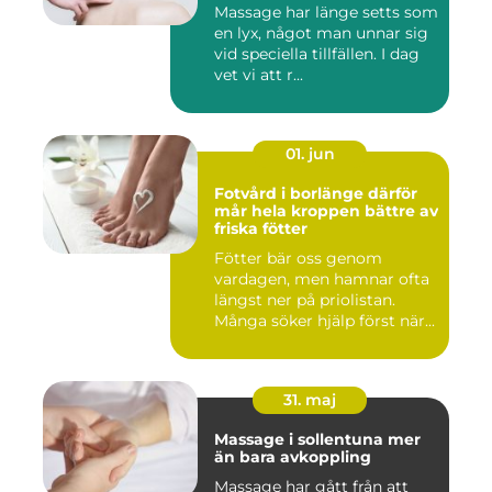
Massage har länge setts som
en lyx, något man unnar sig
vid speciella tillfällen. I dag
vet vi att r...
01. jun
Fotvård i borlänge därför
mår hela kroppen bättre av
friska fötter
Fötter bär oss genom
vardagen, men hamnar ofta
längst ner på priolistan.
Många söker hjälp först när...
31. maj
Massage i sollentuna mer
än bara avkoppling
Massage har gått från att