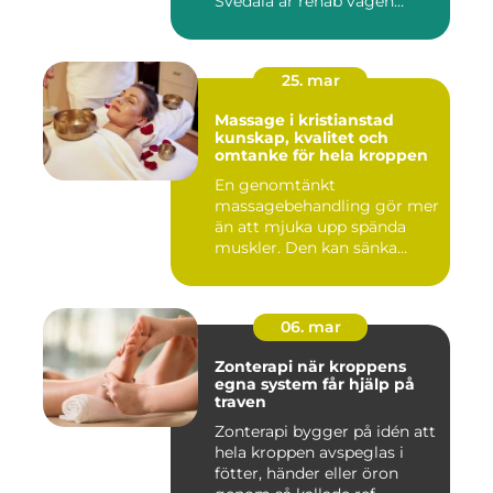
Svedala är rehab vägen
tillbaka...
25. mar
Massage i kristianstad
kunskap, kvalitet och
omtanke för hela kroppen
En genomtänkt
massagebehandling gör mer
än att mjuka upp spända
muskler. Den kan sänka
stressnivåer,...
06. mar
Zonterapi när kroppens
egna system får hjälp på
traven
Zonterapi bygger på idén att
hela kroppen avspeglas i
fötter, händer eller öron