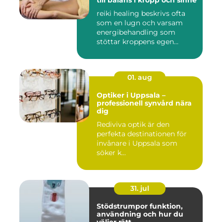
till balans i kropp och sinne
reiki healing beskrivs ofta
som en lugn och varsam
energibehandling som
stöttar kroppens egen
förmåg...
01. aug
Optiker i Uppsala –
professionell synvård nära
dig
Rediviva optik är den
perfekta destinationen för
invånare i Uppsala som
söker k...
31. jul
Stödstrumpor funktion,
användning och hur du