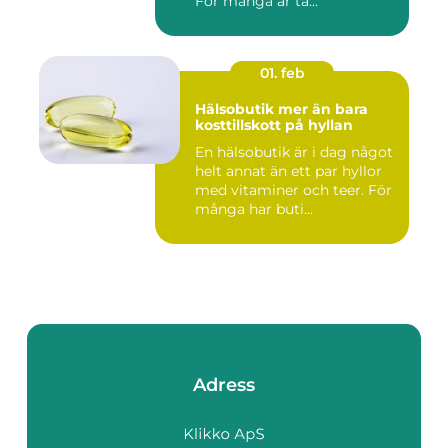
För många är ta...
01. feb
Hälsobutik mer än bara
kosttillskott på hyllan
En hälsobutik är i dag något
helt annat än ett par hyllor
med vitaminer och teer. För
många har buti...
Adress