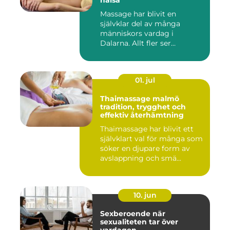
hälsa
Massage har blivit en
självklar del av många
människors vardag i
Dalarna. Allt fler ser
massage som ...
01. jul
Thaimassage malmö
tradition, trygghet och
effektiv återhämtning
Thaimassage har blivit ett
självklart val för många som
söker en djupare form av
avslappning och smä...
10. jun
Sexberoende när
sexualiteten tar över