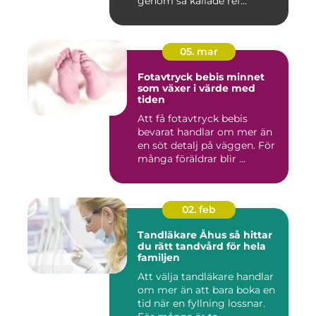
genom så kallade ref...
05. mar
Fotavtryck bebis minnet
som växer i värde med
tiden
Att få fotavtryck bebis
bevarat handlar om mer än
en söt detalj på väggen. För
många föräldrar blir ...
02. feb
Tandläkare Åhus så hittar
du rätt tandvård för hela
familjen
Att välja tandläkare handlar
om mer än att bara boka en
tid när en fyllning lossnar.