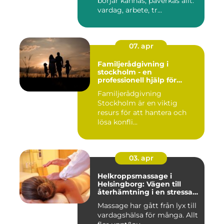
börjar kännas, påverkas allt:
vardag, arbete, tr...
07. apr
Familjerådgivning i
stockholm - en
professionell hjälp för
harmoni inom familjen
Familjerådgivning
Stockholm är en viktig
resurs för att hantera och
lösa konfli...
03. apr
Helkroppsmassage i
Helsingborg: Vägen till
återhämtning i en stressad
vardag
Massage har gått från lyx till
vardagshälsa för många. Allt