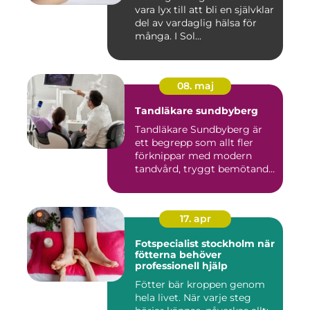
vara lyx till att bli en självklar
del av vardaglig hälsa för
många. I Sol...
08. maj
Tandläkare sundbyberg
Tandläkare Sundbyberg är
ett begrepp som allt fler
förknippar med modern
tandvård, tryggt bemötande
...
17. apr
Fotspecialist stockholm när
fötterna behöver
professionell hjälp
Fötter bär kroppen genom
hela livet. När varje steg