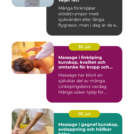
väljer rätt
Många förknippar
stödstrumpor med
sjukvården eller långa
flygresor, men i dag är de ett
vardagligt h...
30. jul
Massage i linköping
kunskap, kvalitet och
omtanke för kropp och
sinne
Massage har blivit en
självklar del av många
Linköpingsbors vardag.
Många söker hjälp för
spända axl...
02. jul
Massage i gagnef kunskap,
avslappning och hållbar